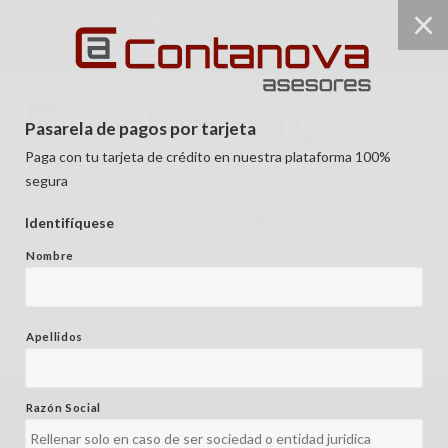
Saltar
923 22 01 67
contanova@contanova.es
al
GESTIÓN DOCUMENTAL
FACTURACIÓN ONLINE
contenido
Pasarela de pagos por tarjeta
Paga con tu tarjeta de crédito en nuestra plataforma 100%
segura
Pagos Online
Identifíquese
Nombre
Apellidos
Razón Social