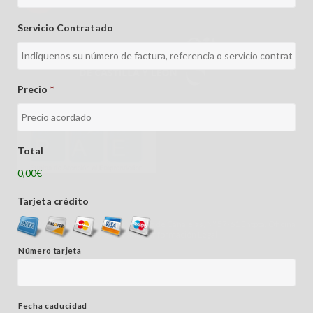
Servicio Contratado
Precio
*
Total
0,00€
Tarjeta crédito
© 2026
Contanova Asesores
- Paseo de Canalejas, Nº 57-61 Entpta. Oficina
3, Salamanca -
Información Legal
Número tarjeta
Fecha caducidad